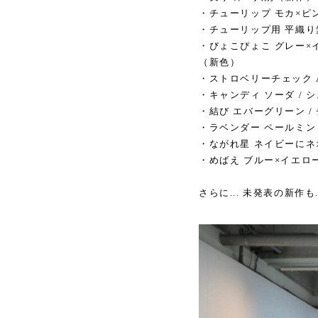
・チューリップ モカ×ピンク
・チューリップ用 平織り無地
・ぴょこぴょこ グレー×イ
（新色）
・ストロベリーチェック A 
・キャンディ ソーダ / 
・結び エバーグリーン /
・ラベンダー ペールミント
・ながれ星 ネイビーにネ
・めばえ ブルー×イエロ
さらに... 未発表の新作も.