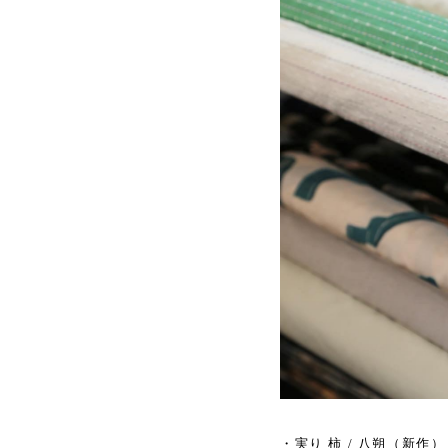
・実り 柿 / 八朔（新作）