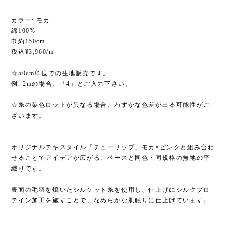
カラー: モカ
綿100%
巾約150cm
税込¥3,960/m
☆50cm単位での生地販売です。
例: 2mの場合、「4」とご入力下さい。
☆糸の染色ロットが異なる場合、わずかな色差が出る可能性がご
ざいます。
オリジナルテキスタイル「チューリップ」モカ×ピンクと組み合わ
せることでアイデアが広がる、ベースと同色・同規格の無地の平
織りです。
表面の毛羽を焼いたシルケット糸を使用し、仕上げにシルクプロ
テイン加工を施すことで、なめらかな肌触りに仕上げています。