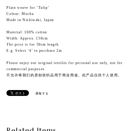
Plain weave for ‘Tulip ’
Colour: Mocha
Made in Nishiwaki, Japan
Material: 100% cotton
Width: Approx. 150cm
The price is for 50cm length.
E.g. Select ‘4’ to purchase 2m.
Please enjoy our original textiles for personal use only, not for
commercial purposes.
不允许将我们的原创纺织品用于商业用途。此产品仅供个人使用。
通報する
Related Items