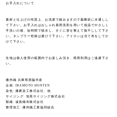
お手入れについて
素材と仕上げの性質上、お洗濯で縮みますので裁断前に水通しし
て下さい。お手入れはおしゃれ着用洗剤を用いて低温でやさしく
手洗いの後、短時間で脱水し、すぐに形を整えて陰干しして下さ
い。タンブラー乾燥は避けて下さい。アイロンは当て布をしてか
けて下さい。
生地は個人使用の範囲内でお楽しみ頂き、商用利用はご遠慮下さ
い。
播州織 兵庫県西脇市産
企画: IBAMOTO HONTEN
染色: 播磨染工株式会社、他
サイジング: 加美サイジング株式会社
製織: 遠孫織布株式会社
整理加工: 播州織工業協同組合