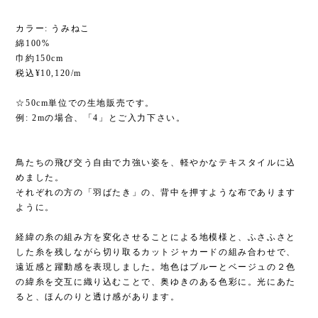
カラー: うみねこ
綿100%
巾約150cm
税込¥10,120/m
☆50cm単位での生地販売です。
例: 2mの場合、「4」とご入力下さい。
鳥たちの飛び交う自由で力強い姿を、軽やかなテキスタイルに込
めました。
それぞれの方の「羽ばたき」の、背中を押すような布であります
ように。
経緯の糸の組み方を変化させることによる地模様と、ふさふさと
した糸を残しながら切り取るカットジャカードの組み合わせで、
遠近感と躍動感を表現しました。地色はブルーとベージュの２色
の緯糸を交互に織り込むことで、奥ゆきのある色彩に。光にあた
ると、ほんのりと透け感があります。