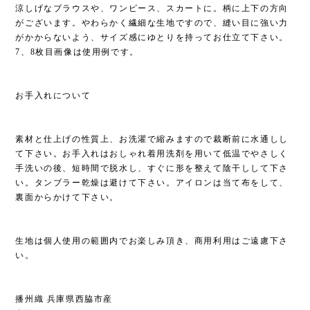
涼しげなブラウスや、ワンピース、スカートに。柄に上下の方向
がございます。やわらかく繊細な生地ですので、縫い目に強い力
がかからないよう、サイズ感にゆとりを持ってお仕立て下さい。
7、8枚目画像は使用例です。
お手入れについて
素材と仕上げの性質上、お洗濯で縮みますので裁断前に水通しし
て下さい。お手入れはおしゃれ着用洗剤を用いて低温でやさしく
手洗いの後、短時間で脱水し、すぐに形を整えて陰干しして下さ
い。タンブラー乾燥は避けて下さい。アイロンは当て布をして、
裏面からかけて下さい。
生地は個人使用の範囲内でお楽しみ頂き、商用利用はご遠慮下さ
い。
播州織 兵庫県西脇市産