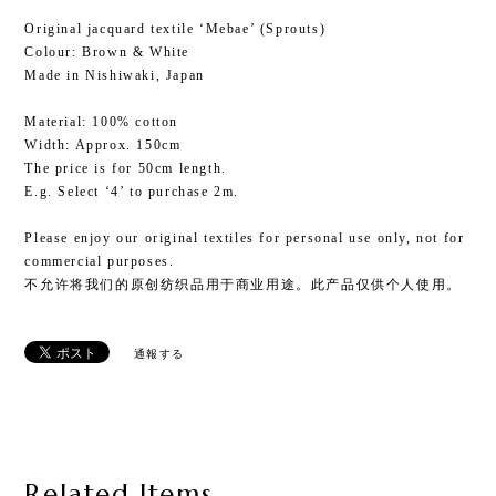
Original jacquard textile ‘Mebae ’ (Sprouts)
Colour: Brown & White
Made in Nishiwaki, Japan
Material: 100% cotton
Width: Approx. 150cm
The price is for 50cm length.
E.g. Select ‘4’ to purchase 2m.
Please enjoy our original textiles for personal use only, not for
commercial purposes.
不允许将我们的原创纺织品用于商业用途。此产品仅供个人使用。
通報する
Related Items