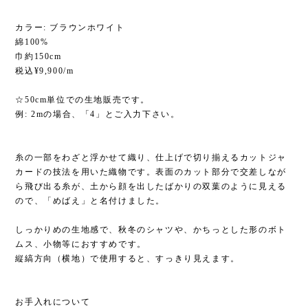
カラー: ブラウンホワイト
綿100%
巾約150cm
税込¥9,900/m
☆50cm単位での生地販売です。
例: 2mの場合、「4」とご入力下さい。
糸の一部をわざと浮かせて織り、仕上げで切り揃えるカットジャ
カードの技法を用いた織物です。表面のカット部分で交差しなが
ら飛び出る糸が、土から顔を出したばかりの双葉のように見える
ので、「めばえ」と名付けました。
しっかりめの生地感で、秋冬のシャツや、かちっとした形のボト
ムス、小物等におすすめです。
縦縞方向（横地）で使用すると、すっきり見えます。
お手入れについて